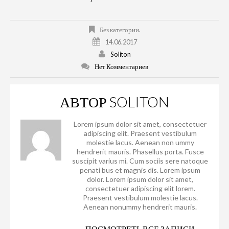
Без категории.
14.06.2017
Soliton
Нет Комментариев
АВТОР
SOLITON
Lorem ipsum dolor sit amet, consectetuer
adipiscing elit. Praesent vestibulum
molestie lacus. Aenean non ummy
hendrerit mauris. Phasellus porta. Fusce
suscipit varius mi. Cum sociis sere natoque
penati bus et magnis dis. Lorem ipsum
dolor. Lorem ipsum dolor sit amet,
consectetuer adipiscing elit lorem.
Praesent vestibulum molestie lacus.
Aenean nonummy hendrerit mauris.
ПОСМОТРЕТЬ ВСЕ ЗАПИСИ