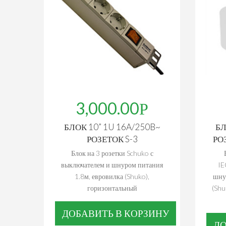
3,000.00
БЛОК 10” 1U 16A/250B~
БЛ
РОЗЕТОК S-3
РО
Блок на 3 розетки Schuko с
выключателем и шнуром питания
IE
1.8м, евровилка (Shuko),
шну
горизонтальный
(Shu
ДОБАВИТЬ В КОРЗИНУ
ДО