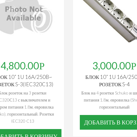
4,800.00
3,000.00
ОК 10” 1U 16A/250B~
БЛОК 10” 1U 16A/25
ЗЕТОК S-3(IEC320C13)
РОЗЕТОК S-4
Блок розеток на 3 розетки
Блок на 4 розетки Schuko и 
C320С13 с выключателем и
питания 1.8м, евровилка (Sh
ром питания 1.8м, евровилка
горизонтальный
ko), горизонтальный. Розетки
IEC320 C13
ДОБАВИТЬ В КОР
БАВИТЬ В КОРЗИНУ