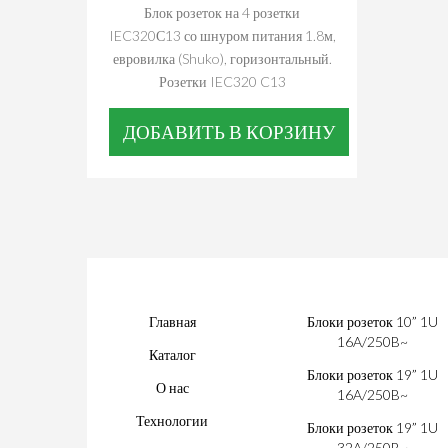
Блок розеток на 4 розетки
IEC320С13 со шнуром питания 1.8м,
евровилка (Shuko), горизонтальный.
Розетки IEC320 C13
ДОБАВИТЬ В КОРЗИНУ
Главная
Блоки розеток 10” 1U
16A/250B~
Каталог
Блоки розеток 19” 1U
О нас
16A/250B~
Технологии
Блоки розеток 19” 1U
32A/250B~