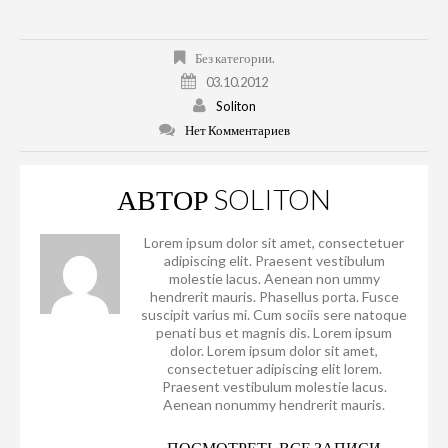
Без категории.
03.10.2012
Soliton
Нет Комментариев
АВТОР
SOLITON
Lorem ipsum dolor sit amet, consectetuer
adipiscing elit. Praesent vestibulum
molestie lacus. Aenean non ummy
hendrerit mauris. Phasellus porta. Fusce
suscipit varius mi. Cum sociis sere natoque
penati bus et magnis dis. Lorem ipsum
dolor. Lorem ipsum dolor sit amet,
consectetuer adipiscing elit lorem.
Praesent vestibulum molestie lacus.
Aenean nonummy hendrerit mauris.
ПОСМОТРЕТЬ ВСЕ ЗАПИСИ