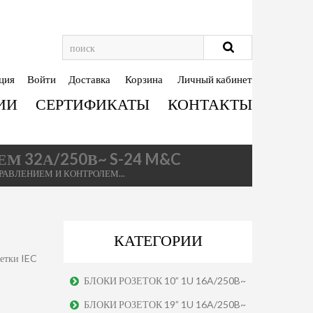
ция
Войти
Доставка
Корзина
Личный кабинет
ИИ
СЕРТИФИКАТЫ
КОНТАКТЫ
 32А/250В~ S-24 M&C
РАВЛЕНИЕМ И КОНТРОЛЕМ...
КАТЕГОРИИ
етки IEC
БЛОКИ РОЗЕТОК 10” 1U 16A/250B~
БЛОКИ РОЗЕТОК 19” 1U 16A/250B~