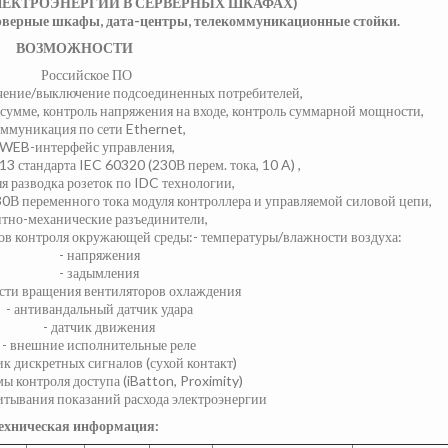
ЛЕКТРОЭНЕРГИИ В СЕРВЕРНЫХ ШКАФАХ)
рверные шкафы, дата-центры, телекоммуникационные стойки.
ВОЗМОЖНОСТИ
Российское ПО
чение/выключение подсоединенных потребителей,
 сумме, контроль напряжения на входе, контроль суммарной мощности,
оммуникация по сети Ethernet,
WEB-интерфейс управления,
3 стандарта IEC 60320 (230В перем. тока, 10 A) ,
я разводка розеток по IDC технологии,
30В переменного тока модуля контроллера и управляемой силовой цепи,
тно-механические разъединители,
в контроля окружающей среды:- температуры/влажности воздуха:
- напряжения
- задымления
ости вращения вентиляторов охлаждения
- антивандальный датчик удара
- датчик движения
- внешние исполнительные реле
ик дискретных сигналов (сухой контакт)
мы контроля доступа (iBatton, Proximity)
читывания показаний расхода электроэнергии
ехническая информация: