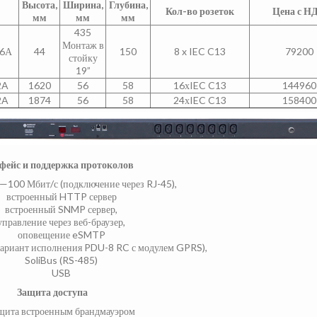
Высота,
Ширина,
Глубина,
Кол-во розеток
Цена с Н
мм
мм
мм
435
Монтаж в
16А
44
150
8 x IEC C13
79200
стойку
19”
2A
1620
56
58
16хIEC C13
144960
2A
1874
56
58
24хIEC C13
158400
фейс и поддержка протоколов
—100 Мбит/с (подключение через RJ-45),
встроенный HTTP сервер
встроенный SNMP сервер,
управление через веб-браузер,
оповещение eSMTP
ариант исполнения PDU-8 RC с модулем GPRS),
SoliBus (RS-485)
USB
Защита доступа
щита встроенным брандмауэром