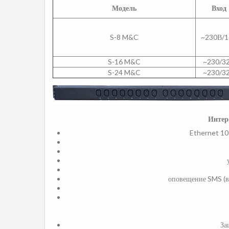
Модель
Вход
S-8 M&C
~230В/
S-16 M&C
~230/3
S-24 M&C
~230/3
Интер
Ethernet 10
оповещение SMS (в
За