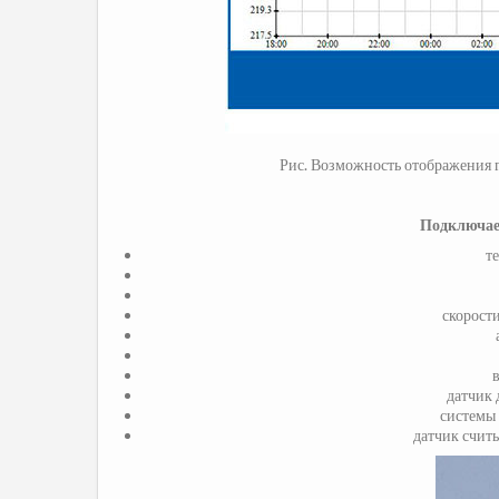
Рис. Возможность отображения 
Подключае
т
скорост
датчик 
системы 
датчик счит