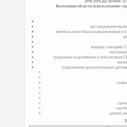
(РАСПРЕДЕЛЕНИЕ Э
Возможные области использования: се
дистанционное вклю
контроль силы тока на каждом выходе и в
к
выходы с гнездами C1
внутрення
раздельное подключение к сети питания 2
магни
подключение дополнительных датчико
- скор
- датч
- систе
- датчик с
Т