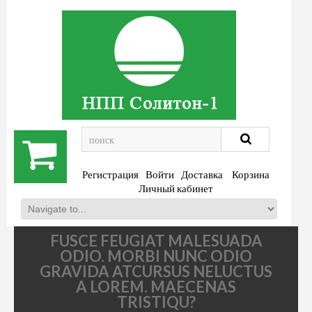
.
Регистрация
Войти
Доставка
Корзина
Личный кабинет
FUSCE FEUGIAT MALESUADA
ODIO. MORBI NUNC ODIO
GRAVIDA ATCURSUS NELUCTUS
A LOREM. MAECENAS
TRISTIQU?