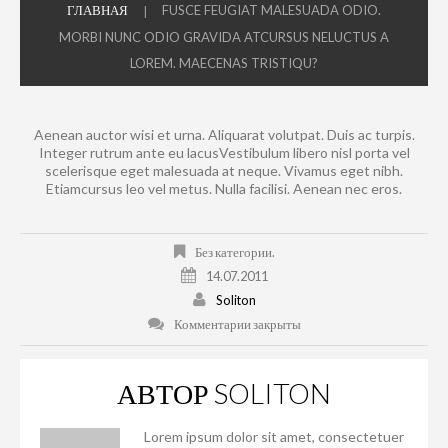
ГЛАВНАЯ
FUSCE FEUGIAT MALESUADA ODIO.
MORBI NUNC ODIO GRAVIDA ATCURSUS NELUCTUS A
LOREM. MAECENAS TRISTIQU?
Aenean auctor wisi et urna. Aliquarat volutpat. Duis ac turpis.
Integer rutrum ante eu lacusVestibulum libero nisl porta vel
scelerisque eget malesuada at neque. Vivamus eget nibh.
Etiamcursus leo vel metus. Nulla facilisi. Aenean nec eros.
Без категории.
14.07.2011
Soliton
Комментарии закрыты
АВТОР
SOLITON
Lorem ipsum dolor sit amet, consectetuer